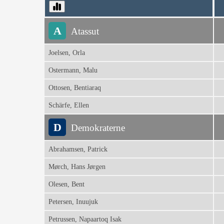
A
Atassut
Joelsen, Orla
Ostermann, Malu
Ottosen, Bentiaraq
Schärfe, Ellen
D
Demokraterne
Abrahamsen, Patrick
Mørch, Hans Jørgen
Olesen, Bent
Petersen, Inuujuk
Petrussen, Napaartoq Isak