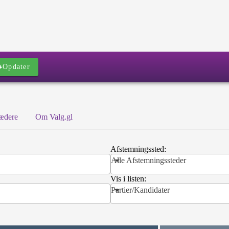
ed
Opdater
rædere
Om Valg.gl
Afstemningssted:
Alle Afstemningssteder
Vis i listen:
Partier/Kandidater