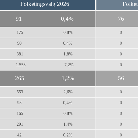
Folketingsvalg 2026
Folket
91
0,4%
76
175
0,8%
0
90
0,4%
0
381
1,8%
0
1.553
7,2%
0
265
1,2%
56
553
2,6%
0
93
0,4%
0
165
0,8%
0
291
1,4%
0
42
0,2%
0