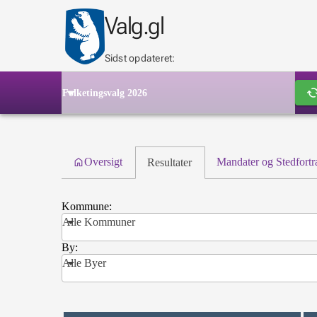
Valg.gl
Sidst opdateret:
cach
Folketingsvalg 2026
Oversigt
Resultater
Mandater og
home
Oversigt
Mandater og Stedfort
Resultater
Stedfortrædere
Om
Kommune:
Valg.gl
Alle Kommuner
By:
Alle Byer